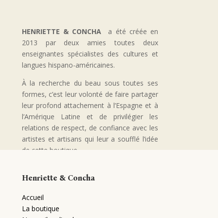
HENRIETTE & CONCHA
a été créée en
2013 par deux amies toutes deux
enseignantes spécialistes des cultures et
langues hispano-américaines.
À la recherche du beau sous toutes ses
formes, c’est leur volonté de faire partager
leur profond attachement à l’Espagne et à
l’Amérique Latine et de privilégier les
relations de respect, de confiance avec les
artistes et artisans qui leur a soufflé l’idée
de cette boutique…
Quant au nom énigmatique Henriette &
Henriette & Concha
Concha , c’est un clin d’oeil à leurs grand-
mères..
Accueil
La boutique